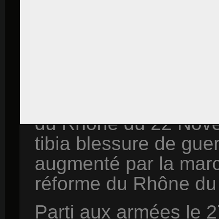
1916.
Parti aux armées le 
Blessé le 22 Juin 19
Marne).
Entorse du ti
Inapte deux mois par
du Rhône du 22 Nove
tibia blessure de gu
augmenté par la mar
réforme du Rhône du 
Parti aux armées le 2