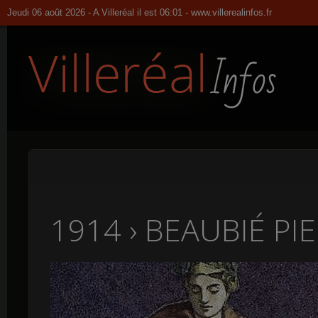
Jeudi 06 août 2026 - A Villeréal il est 06:01 -
www.villerealinfos.fr
1914 › BEAUBIÉ PI